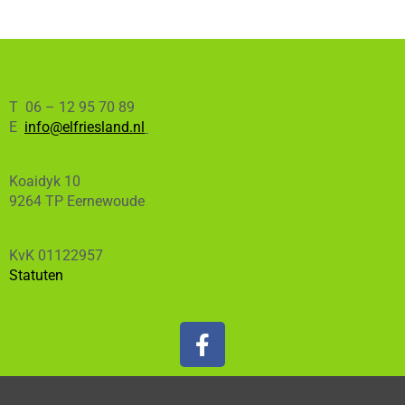
T 06 – 12 95 70 89
E
info@elfriesland.nl
Koaidyk 10
9264 TP Eernewoude
KvK 01122957
Statuten