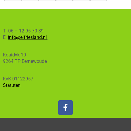
T 06 – 12 95 70 89
E
info@elfriesland.nl
Koaidyk 10
9264 TP Eernewoude
KvK 01122957
Statuten