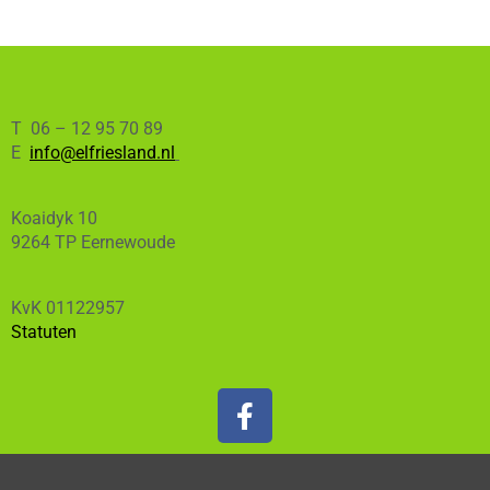
T 06 – 12 95 70 89
E
info@elfriesland.nl
Koaidyk 10
9264 TP Eernewoude
KvK 01122957
Statuten